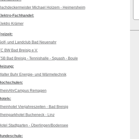
Dachdeckermeister Michael Holzem - Heimersheim
Elektro-Fachhandel:
Elektro Krämer
reizeit:
Golf- und Landclub Bad Neuenahr
TC BW Bad Breisig e.V.
TSB Bad Breisig - Tennishalle - Squash - Boule
Heizung:
Walter Buhr Energie- und Wärmetechnik
Hochschulen:
RheinAhrCampus Remagen
Hotels:
heinhotel Vierjahreszeiten - Bad Breisig
Rheinparkhotel Bucheneck - Linz
Hotel Stadtgarten - Überlingen/Bodensee
Hundeschule: