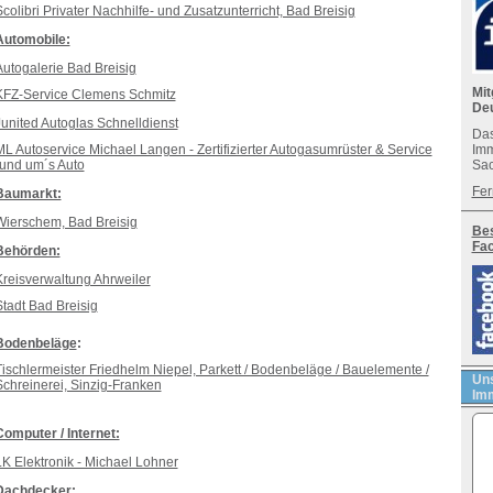
colibri Privater Nachhilfe- und Zusatzunterricht, Bad Breisig
Automobile:
Autogalerie Bad Breisig
Mit
KFZ-Service Clemens Schmitz
De
Junited Autoglas Schnelldienst
Das
ML Autoservice Michael Langen - Zertifizierter Autogasumrüster & Service
Imm
rund um´s Auto
Sac
Fer
Baumarkt:
Wierschem, Bad Breisig
Bes
Fa
Behörden:
Kreisverwaltung Ahrweiler
Stadt Bad Breisig
Bodenbeläge
:
Tischlermeister Friedhelm Niepel, Parkett / Bodenbeläge / Bauelemente /
Uns
Schreinerei, Sinzig-Franken
Imm
Computer / Internet:
LK Elektronik - Michael Lohner
Dachdecker: