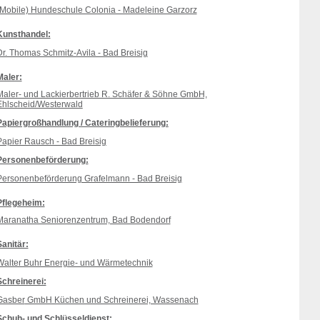
(Mobile) Hundeschule Colonia - Madeleine Garzorz
Kunsthandel:
Dr. Thomas Schmitz-Avila - Bad Breisig
Maler:
Maler- und Lackierbertrieb R. Schäfer & Söhne GmbH,
Ehlscheid/Westerwald
Papiergroßhandlung / Cateringbelieferung:
Papier Rausch - Bad Breisig
Personenbeförderung:
Personenbeförderung Grafelmann - Bad Breisig
Pflegeheim:
Maranatha Seniorenzentrum, Bad Bodendorf
Sanitär:
Walter Buhr Energie- und Wärmetechnik
Schreinerei:
Gasber
GmbH Küchen und Schreinerei, Wassenach
Schuh- und Schlüsseldienst: