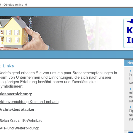
 | Objekte online: 6
Neu
Links
Nachfolgend erhalten Sie von uns ein paar Branchenempfehlungen in
in
Form von Unterrnehmen und Einrichtungen, die sich nach unserer
!
langjährigen Erfahrung bewährt haben und Zuverlässigkeit
Ka
symbolisieren:
mi
Aktenvernichtung:
Au
Ka
Aktenvernichtung Keiman-Limbach
Architekten/Statiker:
Ei
he
Ka
Stefan Kraus, TK-Wohnbau
Aus- und Weiterbildung: