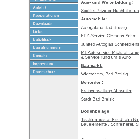
Aus- und Weiterbildung:
Anfahrt
Scolibri Privater Nachhilfe- u
Kooperationen
Automobile:
Downloads
Autogalerie Bad Breisig
Links
KFZ-Service Clemens Schmit
Notizblock
Junited Autoglas Schnelldiens
Notrufnummern
ML Autoservice Michael Lange
Kontakt
& Service rund um´s Auto
Impressum
Baumarkt:
Datenschutz
Wierschem, Bad Breisig
Behörden:
Kreisverwaltung Ahrweiler
Stadt Bad Breisig
Bodenbeläge
:
Tischlermeister Friedhelm Nie
Bauelemente / Schreinerei, S