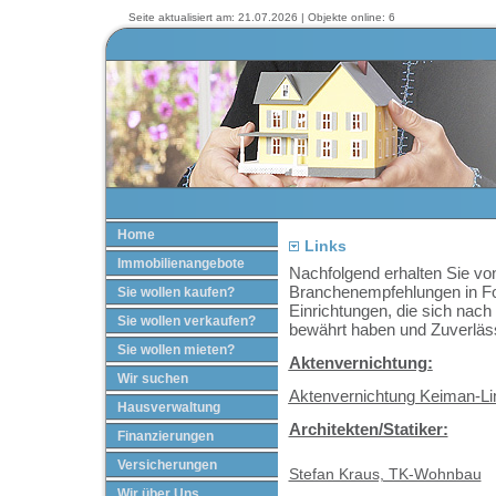
Seite aktualisiert am: 21.07.2026 | Objekte online: 6
Home
Links
Immobilienangebote
Nachfolgend erhalten Sie vo
Branchenempfehlungen in F
Sie wollen kaufen?
Einrichtungen, die sich nach
Sie wollen verkaufen?
bewährt haben und Zuverläss
Sie wollen mieten?
Aktenvernichtung:
Wir suchen
Aktenvernichtung Keiman-L
Hausverwaltung
Architekten/Statiker:
Finanzierungen
Versicherungen
Stefan Kraus, TK-Wohnbau
Wir über Uns