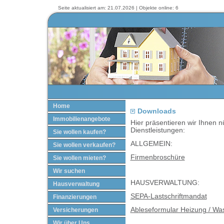
Seite aktualisiert am: 21.07.2026 | Objekte online: 6
Home
Downloads
Immobilienangebote
Hier präsentieren wir Ihnen 
Dienstleistungen:
Sie wollen kaufen?
ALLGEMEIN:
Sie wollen verkaufen?
Firmenbroschüre
Sie wollen mieten?
Wir suchen
HAUSVERWALTUNG:
Hausverwaltung
SEPA-Lastschriftmandat
Finanzierungen
Ableseformular Heizung / Wa
Versicherungen
Wir über Uns