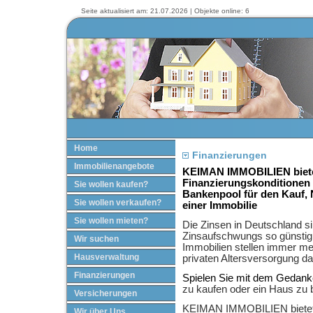
Seite aktualisiert am: 21.07.2026 | Objekte online: 6
Home
Finanzierungen
Immobilienangebote
KEIMAN IMMOBILIEN bietet
Finanzierungskonditionen
Sie wollen kaufen?
Bankenpool für den Kauf,
Sie wollen verkaufen?
einer Immobilie
Sie wollen mieten?
Die Zinsen in Deutschland s
Zinsaufschwungs so günstig 
Wir suchen
Immobilien stellen immer me
Hausverwaltung
privaten Altersversorgung da
Finanzierungen
Spielen Sie mit dem Gedan
zu kaufen oder ein Haus zu
Versicherungen
KEIMAN IMMOBILIEN bietet 
Wir über Uns