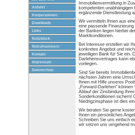
Immobilienvermittlung in Z
Anfahrt
kompetenten unabhängigen F
ergänzende Dienstleistung a
Kooperationen
Wir vermitteln Ihnen aus e
Downloads
eine passende Finanzierung f
der Banken liegen hierbei deu
Links
Marktkonditionen.
Notizblock
Bei Interesse erstellen wir I
Notrufnummern
konkretes Angebot und reiche
jeweiligen Bank für Sie ein. 
Kontakt
Darlehensvertrages kann eb
Impressum
vorliegen.
Datenschutz
Sind Sie bereits Immobilienbe
nächsten Jahren eine Umsch
Ihnen mit Hilfe unseres Pool
„Forward-Darlehen" können S
Ablauf der Zinsbindung Ihres
Sonderkonditionen sichern!
Niedrigzinsphase ist dies ein
Wir beraten Sie gerne kosten
Ihnen ein persönliches Angeb
Schreiben Sie uns einfach e
wir setzen uns umgehend mit