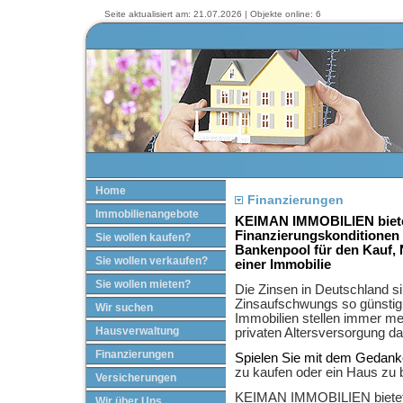
Seite aktualisiert am: 21.07.2026 | Objekte online: 6
Home
Finanzierungen
Immobilienangebote
KEIMAN IMMOBILIEN bietet
Finanzierungskonditionen
Sie wollen kaufen?
Bankenpool für den Kauf,
Sie wollen verkaufen?
einer Immobilie
Sie wollen mieten?
Die Zinsen in Deutschland s
Zinsaufschwungs so günstig 
Wir suchen
Immobilien stellen immer me
Hausverwaltung
privaten Altersversorgung da
Finanzierungen
Spielen Sie mit dem Gedan
zu kaufen oder ein Haus zu
Versicherungen
KEIMAN IMMOBILIEN bietet 
Wir über Uns