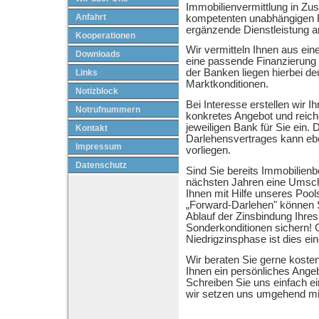
Immobilienvermittlung in Z
Anfahrt
kompetenten unabhängigen F
ergänzende Dienstleistung a
Kooperationen
Wir vermitteln Ihnen aus e
Downloads
eine passende Finanzierung f
der Banken liegen hierbei deu
Links
Marktkonditionen.
Notizblock
Bei Interesse erstellen wir I
Notrufnummern
konkretes Angebot und reiche
jeweiligen Bank für Sie ein. 
Kontakt
Darlehensvertrages kann eb
Impressum
vorliegen.
Datenschutz
Sind Sie bereits Immobilienbe
nächsten Jahren eine Umsch
Ihnen mit Hilfe unseres Pool
„Forward-Darlehen" können S
Ablauf der Zinsbindung Ihres
Sonderkonditionen sichern!
Niedrigzinsphase ist dies ein
Wir beraten Sie gerne kosten
Ihnen ein persönliches Angeb
Schreiben Sie uns einfach e
wir setzen uns umgehend mit