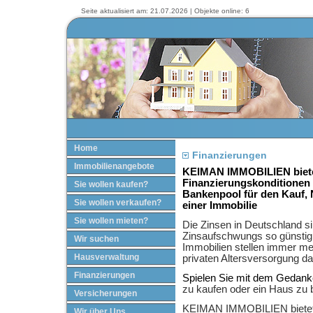
Seite aktualisiert am: 21.07.2026 | Objekte online: 6
Home
Finanzierungen
Immobilienangebote
KEIMAN IMMOBILIEN bietet
Finanzierungskonditionen
Sie wollen kaufen?
Bankenpool für den Kauf,
Sie wollen verkaufen?
einer Immobilie
Sie wollen mieten?
Die Zinsen in Deutschland s
Zinsaufschwungs so günstig 
Wir suchen
Immobilien stellen immer me
Hausverwaltung
privaten Altersversorgung da
Finanzierungen
Spielen Sie mit dem Gedan
zu kaufen oder ein Haus zu
Versicherungen
KEIMAN IMMOBILIEN bietet 
Wir über Uns