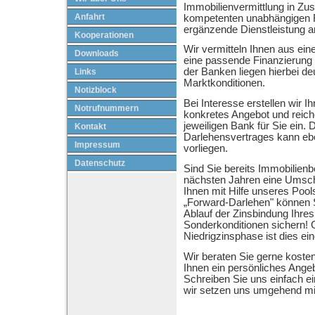
Immobilienvermittlung in Z
Anfahrt
kompetenten unabhängigen F
ergänzende Dienstleistung a
Kooperationen
Wir vermitteln Ihnen aus e
Downloads
eine passende Finanzierung f
der Banken liegen hierbei deu
Links
Marktkonditionen.
Notizblock
Bei Interesse erstellen wir I
Notrufnummern
konkretes Angebot und reiche
jeweiligen Bank für Sie ein. 
Kontakt
Darlehensvertrages kann eb
Impressum
vorliegen.
Datenschutz
Sind Sie bereits Immobilienbe
nächsten Jahren eine Umsch
Ihnen mit Hilfe unseres Pool
„Forward-Darlehen" können S
Ablauf der Zinsbindung Ihres
Sonderkonditionen sichern!
Niedrigzinsphase ist dies ein
Wir beraten Sie gerne kosten
Ihnen ein persönliches Angeb
Schreiben Sie uns einfach e
wir setzen uns umgehend mit