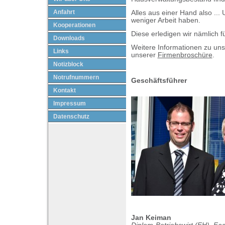
Anfahrt
Alles aus einer Hand also ...
weniger Arbeit haben.
Kooperationen
Diese erledigen wir nämlich fü
Downloads
Weitere Informationen zu unse
Links
unserer
Firmenbroschüre
.
Notizblock
Notrufnummern
Geschäftsführer
Kontakt
Impressum
Datenschutz
Jan Keiman