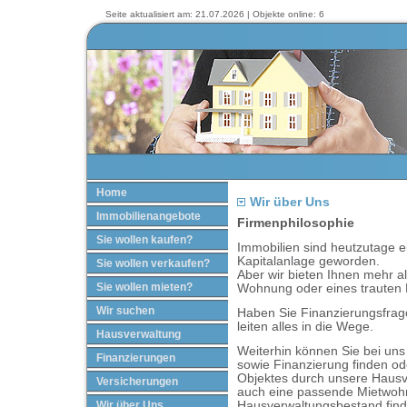
Seite aktualisiert am: 21.07.2026 | Objekte online: 6
Home
Wir über Uns
Immobilienangebote
Firmenphilosophie
Sie wollen kaufen?
Immobilien sind heutzutage ei
Kapitalanlage geworden.
Sie wollen verkaufen?
Aber wir bieten Ihnen mehr a
Sie wollen mieten?
Wohnung oder eines trauten
Wir suchen
Haben Sie Finanzierungsfrage
leiten alles in die Wege.
Hausverwaltung
Weiterhin können Sie bei un
Finanzierungen
sowie Finanzierung finden od
Objektes durch unsere Haus
Versicherungen
auch eine passende Mietwoh
Wir über Uns
Hausverwaltungsbestand find