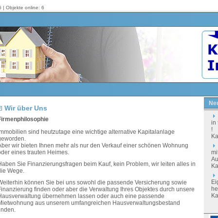
 | Objekte online: 6
Neu
Wir über Uns
Firmenphilosophie
in
!
Immobilien sind heutzutage eine wichtige alternative Kapitalanlage
Ka
geworden.
Aber wir bieten Ihnen mehr als nur den Verkauf einer schönen Wohnung
oder eines trauten Heimes.
mi
Au
aben Sie Finanzierungsfragen beim Kauf, kein Problem, wir leiten alles in
Ka
die Wege.
Ei
Weiterhin können Sie bei uns sowohl die passende Versicherung sowie
he
Finanzierung finden oder aber die Verwaltung Ihres Objektes durch unsere
Ka
Hausverwaltung übernehmen lassen oder auch eine passende
Mietwohnung aus unserem umfangreichen Hausverwaltungsbestand
inden.