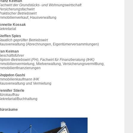
Franz Keiman
Fachwirt der Grundstücks- und Wohnungswirtschaft
Versicherungsfachwirt
raktischer Betriebswirt
Immobilienverkauf, Hausverwaltung
Annette Kossak
ekretariat
Steffen Spies
taatlich geprüfter Betriebswirt
Hausverwaltung (Abrechnungen, Eigentümerversammlungen)
Jan Keiman
Geschäftsführer
iplom-Betriebswirt (FH), Fachwirt für Finanzberatung (IHK)
Immobilienvermietung, Mietverwaltung, Versicherungsvermittlung,
Immobilienfinanzierungen
Shqipdon Gashi
Immobilienkaufmann IHK
Hausverwaltung und Vermietung
ennifer Stierle
Bürokauffrau
Sekretariat/Buchhaltung
Büroräume