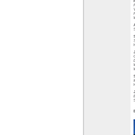
P
S
S
D
J