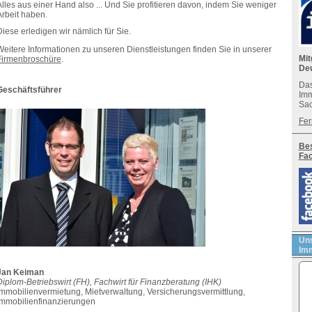
lles aus einer Hand also ... Und Sie profitieren davon, indem Sie weniger
Arbeit haben.
iese erledigen wir nämlich für Sie.
Weitere Informationen zu unseren Dienstleistungen finden Sie in unserer
Mit
Firmenbroschüre
.
De
Das
Geschäftsführer
Imm
Sac
Fer
Bes
Fa
Uns
Imm
Jan Keiman
iplom-Betriebswirt (FH), Fachwirt für Finanzberatung (IHK)
Immobilienvermietung, Mietverwaltung, Versicherungsvermittlung,
Immobilienfinanzierungen