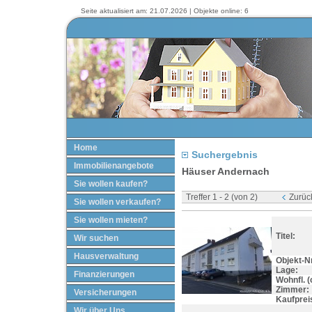
Seite aktualisiert am: 21.07.2026 | Objekte online: 6
Home
Suchergebnis
Immobilienangebote
Häuser Andernach
Sie wollen kaufen?
Treffer 1 - 2 (von 2)
Zurüc
Sie wollen verkaufen?
Sie wollen mieten?
Titel:
Wir suchen
Hausverwaltung
Objekt-Nr
Lage:
Finanzierungen
Wohnfl. (c
Zimmer:
Versicherungen
Kaufprei
Wir über Uns