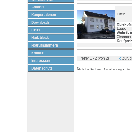
Anfahrt
Titel:
Kooperationen
Downloads
Objekt-Nr
Lage:
Links
Wohnfl. (c
Zimmer:
Notizblock
Kaufprei
Notrufnummern
Kontakt
Treffer 1 - 2 (von 2)
Zurüc
Impressum
Datenschutz
•
Ähnliche Suchen:
Brohl-Lützing
Bad 